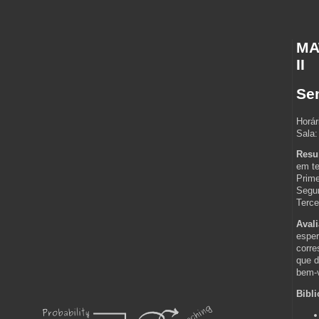
MA
II
Se
Horár
Sala:
Resu
em te
Prime
Segun
Terce
Avali
esper
corre
que d
bem-v
Bibli