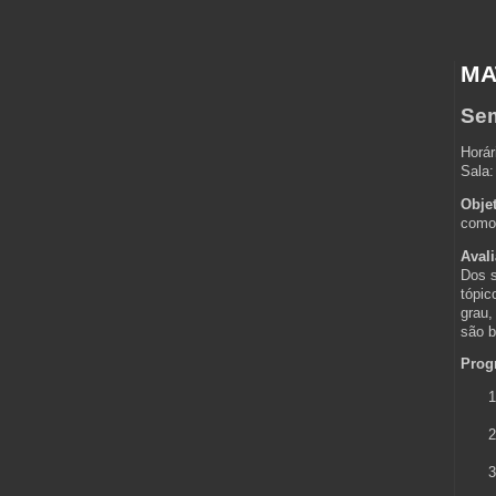
MA
Sem
Horár
Sala:
Objet
como 
Avali
Dos s
tópic
grau,
são b
Prog